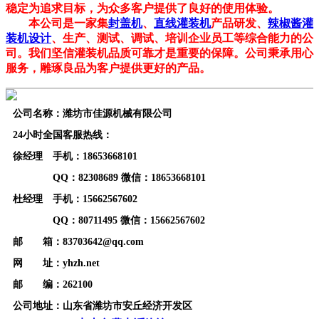
稳定为追求目标，为众多客户提供了良好的使用体验。
本公司是一家集
封盖机
、
直线灌装机
产品研发、
辣椒酱灌
装机设计
、生产、测试、调试、培训企业员工等综合能力的公
司。我们坚信灌装机品质可靠才是重要的保障。公司秉承用心
服务，雕琢良品为客户提供更好的产品。
公司名称：潍坊市佳源机械有限公司
24小时全国客服热线：
徐经理 手机：18653668101
QQ：82308689 微信：18653668101
杜经理 手机：15662567602
QQ：80711495 微信：15662567602
邮 箱：83703642@qq.com
网 址：yhzh.net
邮 编：262100
公司地址：山东省潍坊市安丘经济开发区