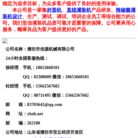
稳定为追求目标，为众多客户提供了良好的使用体验。
本公司是一家集
封盖机
、
直线灌装机
产品研发、
辣椒酱灌
装机设计
、生产、测试、调试、培训企业员工等综合能力的公
司。我们坚信灌装机品质可靠才是重要的保障。公司秉承用心
服务，雕琢良品为客户提供更好的产品。
公司名称：潍坊市佳源机械有限公司
24小时全国客服热线：
徐经理 手机：18653668101
QQ：82308689 微信：18653668101
杜经理 手机：15662567602
QQ：80711495 微信：15662567602
邮 箱：83703642@qq.com
网 址：yhzh.net
邮 编：262100
公司地址：山东省潍坊市安丘经济开发区