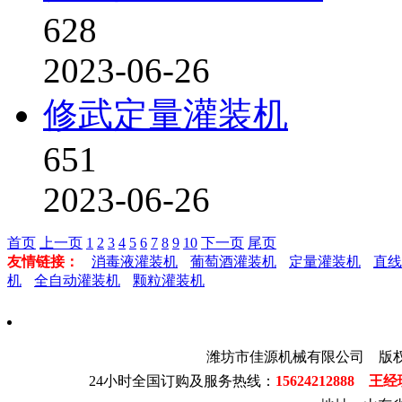
628
2023-06-26
修武定量灌装机
651
2023-06-26
首页
上一页
1
2
3
4
5
6
7
8
9
10
下一页
尾页
友情链接：
消毒液灌装机
葡萄酒灌装机
定量灌装机
直线
机
全自动灌装机
颗粒灌装机
潍坊市佳源机械有限公司 版
24小时全国订购及服务热线：
15624212888 王